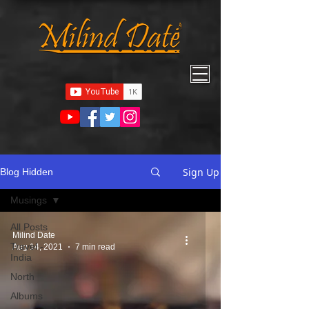
Sign Up
Blog Hidden
Musings
All Posts
Milind Date
Travel -
Aug 14, 2021
7 min read
India
North
Albums